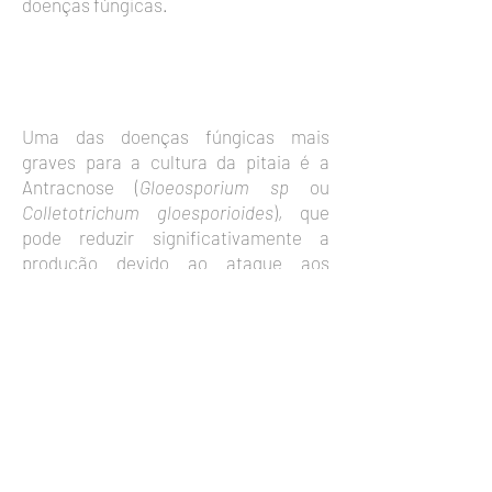
doenças fúngicas.
PRINCIPAIS DOENÇAS
Uma das doenças fúngicas mais
graves para a cultura da pitaia é a
Antracnose (
Gloeosporium sp
ou
Colletotrichum gloesporioides
), que
pode reduzir significativamente a
produção devido ao ataque aos
cladódios e frutos. No caso do C.
gloesporioides, tanto pode atacar o
fruto imaturo como o fruto maduro no
pós-colheita.
Podridões por
Fusarium
causam a
chamada “podridão apical do fruto”,
começando como uma lesão na
inserção do fruto com o cladódio,