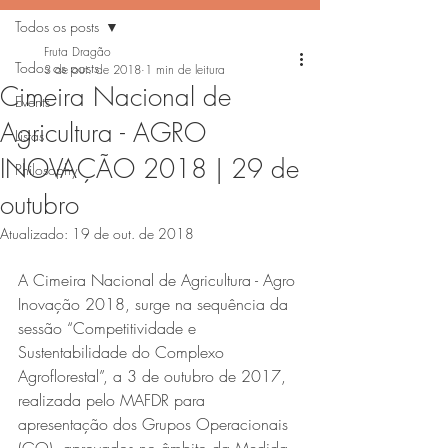
Todos os posts
Fruta Dragão
Todos os posts
3 de out. de 2018
1 min de leitura
Cimeira Nacional de
Events
Agricultura - AGRO
Listas
INOVAÇÃO 2018 | 29 de
Philosophy
outubro
Atualizado:
19 de out. de 2018
A Cimeira Nacional de Agricultura - Agro 
Inovação 2018, surge na sequência da 
sessão “Competitividade e 
Sustentabilidade do Complexo 
Agroflorestal”, a 3 de outubro de 2017, 
realizada pelo MAFDR para 
apresentação dos Grupos Operacionais 