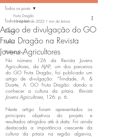
Todos os posts
Fruta Dragão
Todos os posts
10 de fev. de 2022
1 min de leitura
Artigo de divulgação do GO
Events
Fruta Dragão na Revista
Listas
Jovens Agricultores
Philosophy
No número 126 da Revista Jovens 
Agricultores, da AJAP, um dos parceiros 
do GO Fruta Dragão, foi publicado um 
artigo de divulgação: “Trindade, A. & 
Duarte, A. GO Fruta Dragão: dando a 
conhecer a cultura da pitaia. 
Revista 
Jovens Agricultores
, 126: p. 6.
Neste artigo foram apresentados os 
principais objetivos do projeto e 
resultados atingidos até à data. Foi ainda 
destacada a importância crescente da 
cultura da pitaia na região algarvia, 